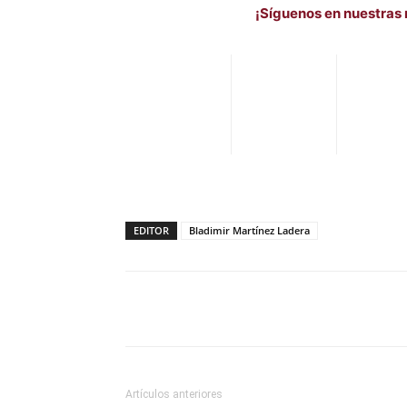
¡Síguenos en nuestras 
EDITOR
Bladimir Martínez Ladera
Facebook
X
Pinterest
Artículos anteriores