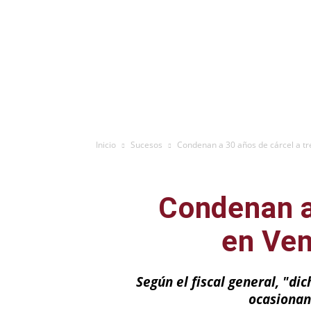
Inicio
Sucesos
Condenan a 30 años de cárcel a tr
Condenan a
en Ven
Según el fiscal general, "di
ocasionan