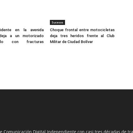
Sucesos
idente en la avenida
Choque frontal entre motocicletas
 deja a un motorizado
deja tres heridos frente al Club
izado con fracturas
Militar de Ciudad Bolívar
e Comunicación Digital Independiente con casi tres décadas de tra