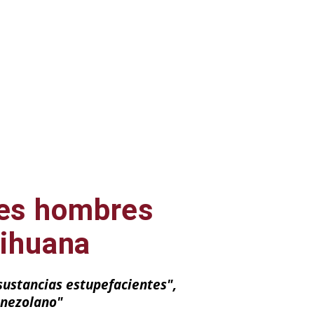
res hombres
rihuana
 sustancias estupefacientes",
enezolano"