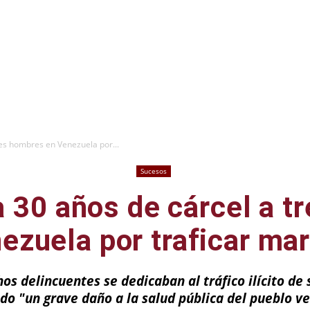
es hombres en Venezuela por...
Sucesos
 30 años de cárcel a t
ezuela por traficar ma
chos delincuentes se dedicaban al tráfico ilícito de
do "un grave daño a la salud pública del pueblo v