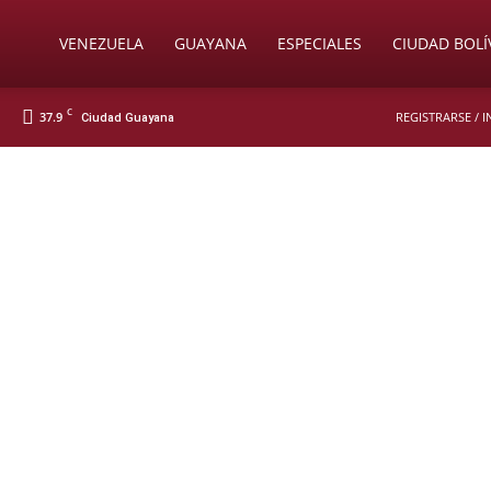
Soy
VENEZUELA
GUAYANA
ESPECIALES
CIUDAD BOLÍ
C
37.9
REGISTRARSE / 
Ciudad Guayana
Nueva
Prensa
Digital