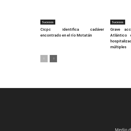
Sucesos
Sucesos
Cicpc identifica cadáver
Grave acc
encontrado en el río Motatán
Atlántico
hospital
múltiples
Medio d