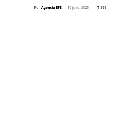
Por
Agencia EFE
-
10 julio, 2025
399
Pinterest
WhatsApp
Telegram
Em