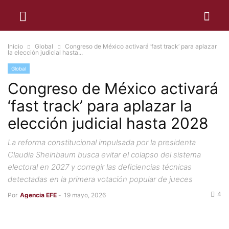
Inicio
Global
Congreso de México activará ‘fast track’ para aplazar
la elección judicial hasta...
Global
Congreso de México activará
‘fast track’ para aplazar la
elección judicial hasta 2028
La reforma constitucional impulsada por la presidenta
Claudia Sheinbaum busca evitar el colapso del sistema
electoral en 2027 y corregir las deficiencias técnicas
detectadas en la primera votación popular de jueces
4
Por
Agencia EFE
-
19 mayo, 2026