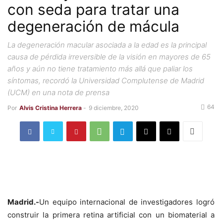
con seda para tratar una
degeneración de mácula
La degeneración macular asociada a la edad es la principal
causa de pérdida irreversible de la visión en mayores de 65
años y aún no tiene tratamiento más allá que paliar los
síntomas, recordó la Universidad Complutense de Madrid
(UCM) en una nota de prensa
64
Por
Alvis Cristina Herrera
-
9 diciembre, 2020
Madrid.-
Un equipo internacional de investigadores logró
construir la primera retina artificial con un biomaterial a