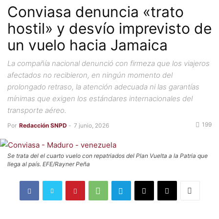
Conviasa denuncia «trato
hostil» y desvío imprevisto de
un vuelo hacia Jamaica
La compañía nacional denunció con firmeza que los viajeros
afectados no recibieron, en ningún momento del
prolongado retraso, la atención adecuada ni las garantías
mínimas que exigen los estándares internacionales del
transporte aéreo.
199
Por
Redacción SNPD
-
7 junio, 2026
Se trata del el cuarto vuelo con repatriados del Plan Vuelta a la Patria que
llega al país. EFE/Rayner Peña