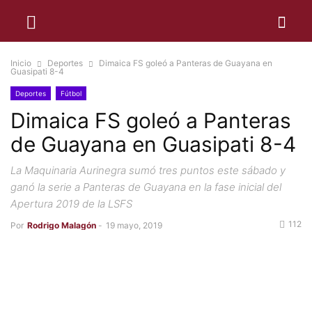
Inicio
Deportes
Dimaica FS goleó a Panteras de Guayana en
Guasipati 8-4
Deportes
Fútbol
Dimaica FS goleó a Panteras
de Guayana en Guasipati 8-4
La Maquinaria Aurinegra sumó tres puntos este sábado y
ganó la serie a Panteras de Guayana en la fase inicial del
Apertura 2019 de la LSFS
112
Por
Rodrigo Malagón
-
19 mayo, 2019