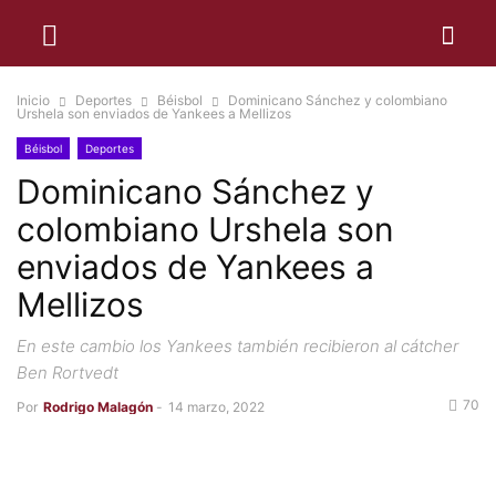
Inicio
Deportes
Béisbol
Dominicano Sánchez y colombiano
Urshela son enviados de Yankees a Mellizos
Béisbol
Deportes
Dominicano Sánchez y
colombiano Urshela son
enviados de Yankees a
Mellizos
En este cambio los Yankees también recibieron al cátcher
Ben Rortvedt
70
Por
Rodrigo Malagón
-
14 marzo, 2022