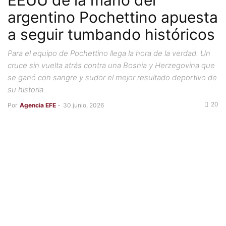
EEUU de la mano del
argentino Pochettino apuesta
a seguir tumbando históricos
Para el equipo de Pochettino llega la hora de la verdad. Un
cruce sin vuelta atrás contra una Bosnia y Herzegovina que
se ganó con sangre y sudor el mejor resultado deportivo de
su historia
20
Por
Agencia EFE
-
30 junio, 2026