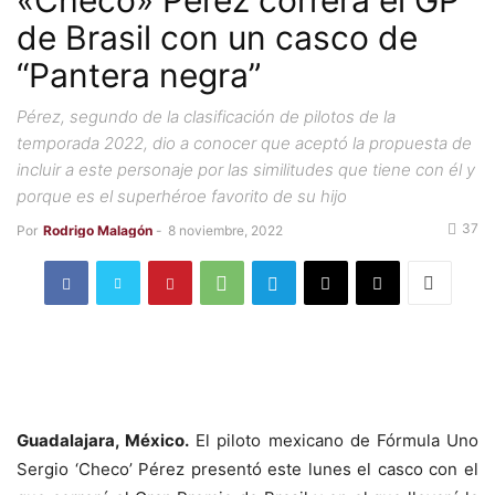
«Checo» Pérez correrá el GP
de Brasil con un casco de
“Pantera negra”
Pérez, segundo de la clasificación de pilotos de la
temporada 2022, dio a conocer que aceptó la propuesta de
incluir a este personaje por las similitudes que tiene con él y
porque es el superhéroe favorito de su hijo
37
Por
Rodrigo Malagón
-
8 noviembre, 2022
Guadalajara, México.
El piloto mexicano de Fórmula Uno
Sergio ‘Checo’ Pérez presentó este lunes el casco con el