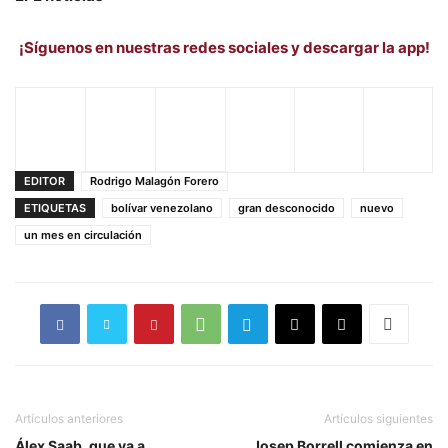
¡Síguenos en nuestras redes sociales y descargar la app!
EDITOR
Rodrigo Malagón Forero
ETIQUETAS
bolívar venezolano
gran desconocido
nuevo
un mes en circulación
Artículos anteriores
Artículos siguientes
Álex Saab, que va a
Josep Borrell comienza en