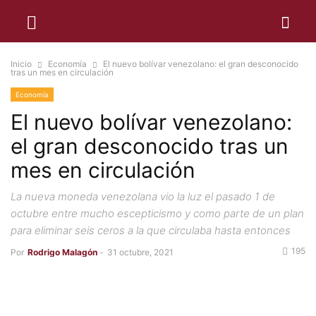
Inicio
Economía
El nuevo bolívar venezolano: el gran desconocido
tras un mes en circulación
Economía
El nuevo bolívar venezolano:
el gran desconocido tras un
mes en circulación
La nueva moneda venezolana vio la luz el pasado 1 de
octubre entre mucho escepticismo y como parte de un plan
para eliminar seis ceros a la que circulaba hasta entonces
195
Por
Rodrigo Malagón
-
31 octubre, 2021