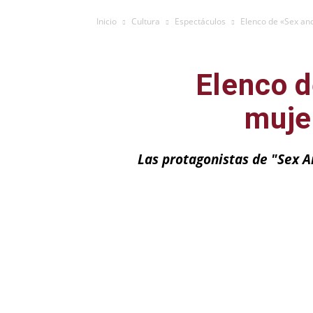
Inicio
Cultura
Espectáculos
Elenco de «Sex and
Elenco d
muje
Las protagonistas de "Sex An
Facebook
X