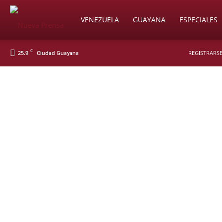
Soy
VENEZUELA
GUAYANA
ESPECIALES
C
25.9
REGISTRARSE
Ciudad Guayana
Nueva
Prensa
Digital