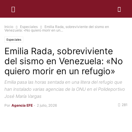
Inicio
Especiales
Emilia Rada, sobreviviente del sismo en
Venezuela: «No quiero morir en un...
Especiales
Emilia Rada, sobreviviente
del sismo en Venezuela: «No
quiero morir en un refugio»
Emilia pasa las horas sentada en una litera del refugio que
han instalado varias agencias de la ONU en el Polideportivo
José María Vargas
281
Por
Agencia EFE
-
2 julio, 2026