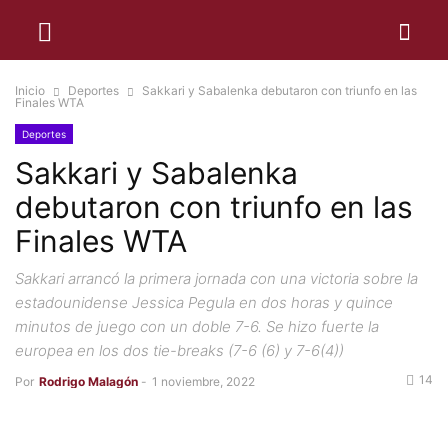
Inicio
Deportes
Sakkari y Sabalenka debutaron con triunfo en las
Finales WTA
Deportes
Sakkari y Sabalenka
debutaron con triunfo en las
Finales WTA
Sakkari arrancó la primera jornada con una victoria sobre la
estadounidense Jessica Pegula en dos horas y quince
minutos de juego con un doble 7-6. Se hizo fuerte la
europea en los dos tie-breaks (7-6 (6) y 7-6(4))
14
Por
Rodrigo Malagón
-
1 noviembre, 2022