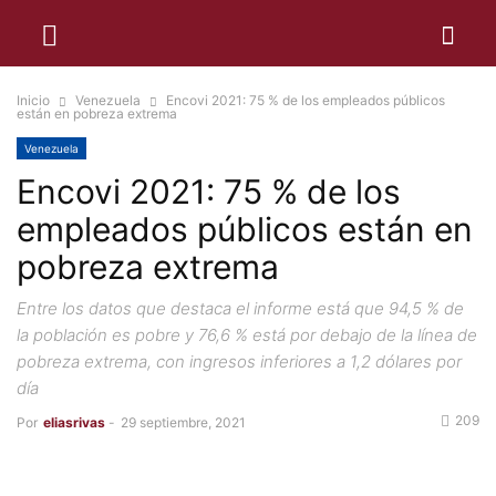
Inicio
Venezuela
Encovi 2021: 75 % de los empleados públicos
están en pobreza extrema
Venezuela
Encovi 2021: 75 % de los
empleados públicos están en
pobreza extrema
Entre los datos que destaca el informe está que 94,5 % de
la población es pobre y 76,6 % está por debajo de la línea de
pobreza extrema, con ingresos inferiores a 1,2 dólares por
día
209
Por
eliasrivas
-
29 septiembre, 2021