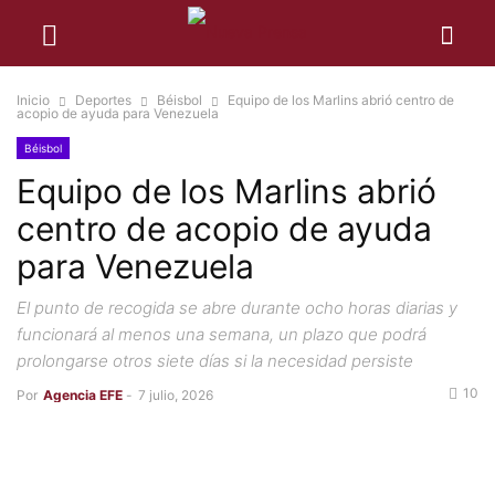
Inicio
Deportes
Béisbol
Equipo de los Marlins abrió centro de
acopio de ayuda para Venezuela
Béisbol
Equipo de los Marlins abrió
centro de acopio de ayuda
para Venezuela
El punto de recogida se abre durante ocho horas diarias y
funcionará al menos una semana, un plazo que podrá
prolongarse otros siete días si la necesidad persiste
10
Por
Agencia EFE
-
7 julio, 2026