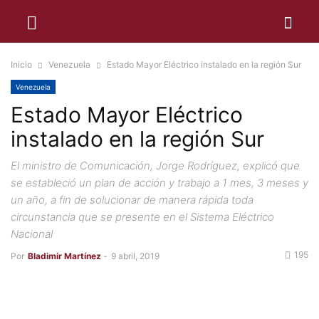
Inicio
Venezuela
Estado Mayor Eléctrico instalado en la región Sur
Venezuela
Estado Mayor Eléctrico
instalado en la región Sur
El ministro de Comunicación, Jorge Rodríguez, explicó que
se estableció un plan de acción y trabajo a 1 mes, 3 meses y
un año, a fin de solucionar de manera rápida toda
circunstancia que se presente en el Sistema Eléctrico
Nacional
195
Por
Bladimir Martínez
-
9 abril, 2019