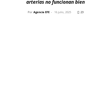
arterias no funcionan bien
Por
Agencia EFE
-
16 julio, 2025
23
Pinterest
WhatsApp
Telegram
Em