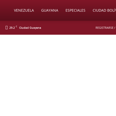
Soy
VENEZUELA
GUAYANA
ESPECIALES
CIUDAD BOLÍ
C
29.2
REGISTRARSE /
Ciudad Guayana
Nueva
Prensa
Digital