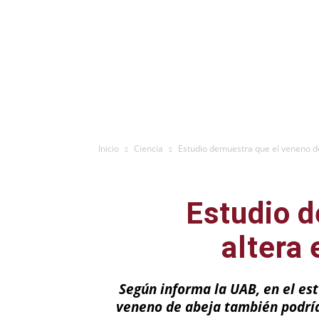
Inicio
Ciencia
Estudio demuestra que el veneno de 
Estudio d
altera 
Según informa la UAB, en el es
veneno de abeja también podría