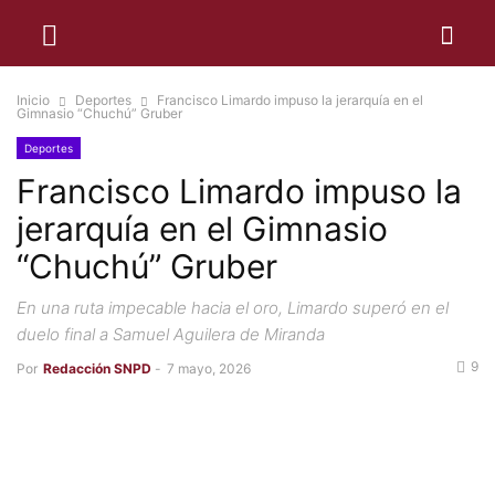
Inicio
Deportes
Francisco Limardo impuso la jerarquía en el
Gimnasio “Chuchú” Gruber
Deportes
Francisco Limardo impuso la
jerarquía en el Gimnasio
“Chuchú” Gruber
En una ruta impecable hacia el oro, Limardo superó en el
duelo final a Samuel Aguilera de Miranda
9
Por
Redacción SNPD
-
7 mayo, 2026