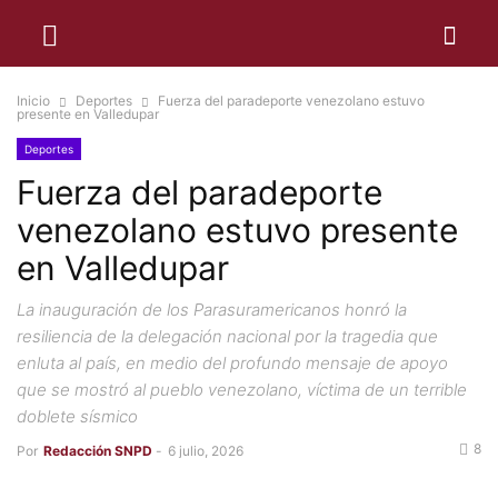
Inicio
Deportes
Fuerza del paradeporte venezolano estuvo
presente en Valledupar
Deportes
Fuerza del paradeporte
venezolano estuvo presente
en Valledupar
La inauguración de los Parasuramericanos honró la
resiliencia de la delegación nacional por la tragedia que
enluta al país, en medio del profundo mensaje de apoyo
que se mostró al pueblo venezolano, víctima de un terrible
doblete sísmico
8
Por
Redacción SNPD
-
6 julio, 2026