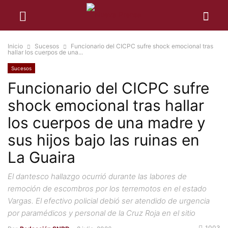
Inicio
Sucesos
Funcionario del CICPC sufre shock emocional tras
hallar los cuerpos de una...
Sucesos
Funcionario del CICPC sufre
shock emocional tras hallar
los cuerpos de una madre y
sus hijos bajo las ruinas en
La Guaira
El dantesco hallazgo ocurrió durante las labores de
remoción de escombros por los terremotos en el estado
Vargas. El efectivo policial debió ser atendido de urgencia
por paramédicos y personal de la Cruz Roja en el sitio
1003