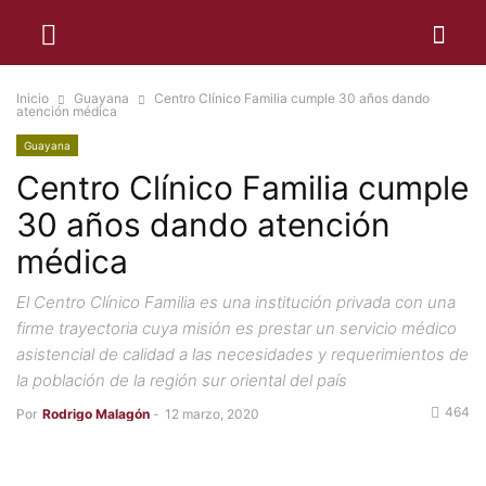
Inicio
Guayana
Centro Clínico Familia cumple 30 años dando
atención médica
Guayana
Centro Clínico Familia cumple
30 años dando atención
médica
El Centro Clínico Familia es una institución privada con una
firme trayectoria cuya misión es prestar un servicio médico
asistencial de calidad a las necesidades y requerimientos de
la población de la región sur oriental del país
464
Por
Rodrigo Malagón
-
12 marzo, 2020