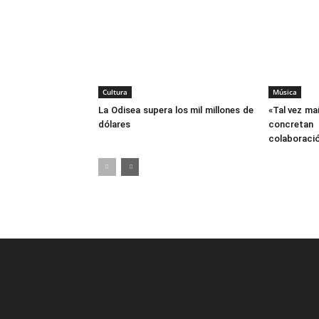
Cultura
Música
La Odisea supera los mil millones de
«Tal vez ma
dólares
concre
colaboraci