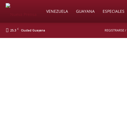
Soy
VENEZUELA
GUAYANA
ESPECIALES
C
25.3
REGISTRARSE /
Ciudad Guayana
Nueva
Prensa
Digital