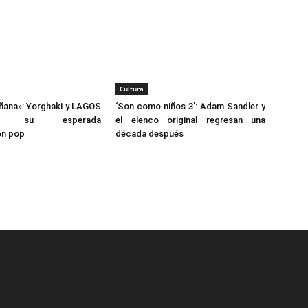
Cultura
ñana»: Yorghaki y LAGOS
‘Son como niños 3’: Adam Sandler y
tan su esperada
el elenco original regresan una
ón pop
década después