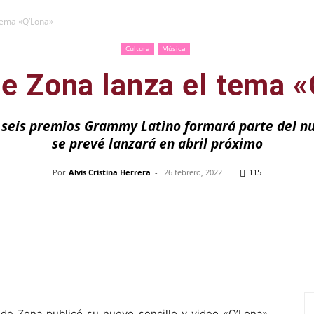
tema «Q’Lona»
Cultura
Música
e Zona lanza el tema 
e seis premios Grammy Latino formará parte del n
se prevé lanzará en abril próximo
Por
Alvis Cristina Herrera
-
26 febrero, 2022
115
Pinterest
WhatsApp
Telegram
Em
de Zona publicó su nuevo sencillo y video «Q’Lona»,