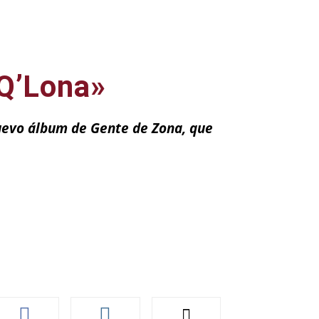
«Q’Lona»
uevo álbum de Gente de Zona, que
ail
Impresión