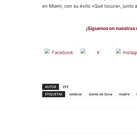
en Miami, con su éxito «Qué locura», junto al
¡Síguenos en nuestras 
AUTOR
EFE
ETIQUETAS
celebrar
Gente de Zona
madre
Facebook
X
Pinterest