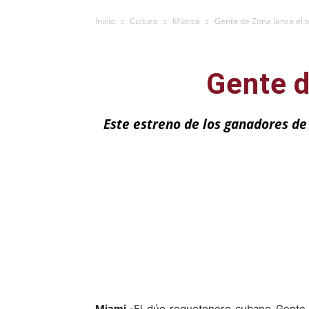
Inicio
Cultura
Música
Gente de Zona lanza el 
Gente d
Este estreno de los ganadores d
Facebook
X
Miami.-
El dúo reguetonero cubano Gente 