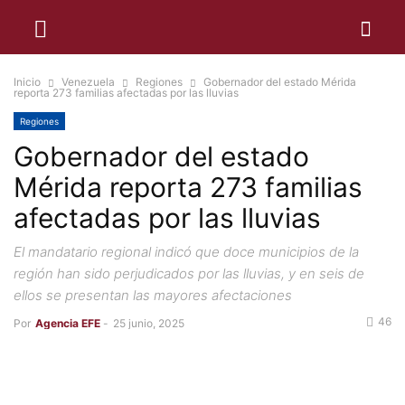
Inicio
Venezuela
Regiones
Gobernador del estado Mérida
reporta 273 familias afectadas por las lluvias
Regiones
Gobernador del estado
Mérida reporta 273 familias
afectadas por las lluvias
El mandatario regional indicó que doce municipios de la
región han sido perjudicados por las lluvias, y en seis de
ellos se presentan las mayores afectaciones
46
Por
Agencia EFE
-
25 junio, 2025