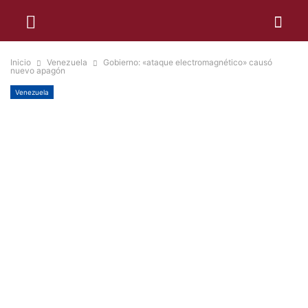
Inicio
Venezuela
Gobierno: «ataque electromagnético» causó
nuevo apagón
Venezuela