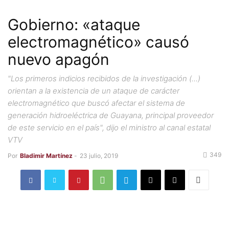
Gobierno: «ataque
electromagnético» causó
nuevo apagón
"Los primeros indicios recibidos de la investigación (...)
orientan a la existencia de un ataque de carácter
electromagnético que buscó afectar el sistema de
generación hidroeléctrica de Guayana, principal proveedor
de este servicio en el país", dijo el ministro al canal estatal
VTV
349
Por
Bladimir Martínez
-
23 julio, 2019