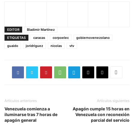
EDITOR
Bladimir Martínez
ETIQUETAS
caracas
corpoelec
gobiernovenezolano
guaido
joridriguez
nicolas
vtv
Artículos anteriores
Artículos siguientes
Venezuela comienza a
Apagón cumple 15 horas en
iluminarse tras 7 horas de
Venezuela con reconexión
apagón general
parcial del servicio