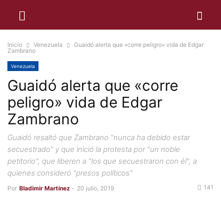
Inicio
Venezuela
Guaidó alerta que «corre peligro» vida de Edgar
Zambrano
Venezuela
Guaidó alerta que «corre
peligro» vida de Edgar
Zambrano
Guaidó resaltó que Zambrano "nunca ha debido estar
secuestrado" y que inició la protesta por "un noble
petitorio", que liberen a "los que secuestraron con él", a
quienes consideró "presos políticos"
141
Por
Bladimir Martínez
-
20 julio, 2019