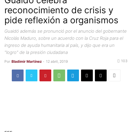
Guaidó celebra
reconocimiento de crisis y
pide reflexión a organismos
Guaidó además se pronunció por el anuncio del gobernante
Nicolás Maduro, sobre un acuerdo con la Cruz Roja para el
ingreso de ayuda humanitaria al país, y dijo que era un
"logro" de la presión ciudadana
103
Por
Bladimir Martínez
-
12 abril, 2019