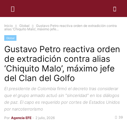
Inicio
Global
Gustavo Petro reactiva orden de extradición contra
alias ‘Chiquito Malo’, máximo jefe...
Global
Gustavo Petro reactiva orden
de extradición contra alias
‘Chiquito Malo’, máximo jefe
del Clan del Golfo
El presidente de Colombia firmó el decreto tras considerar
que el grupo armado actuó sin "sinceridad" en los diálogos
de paz. El capo es requerido por cortes de Estados Unidos
por narcoterrorismo
39
Por
Agencia EFE
-
2 julio, 2026