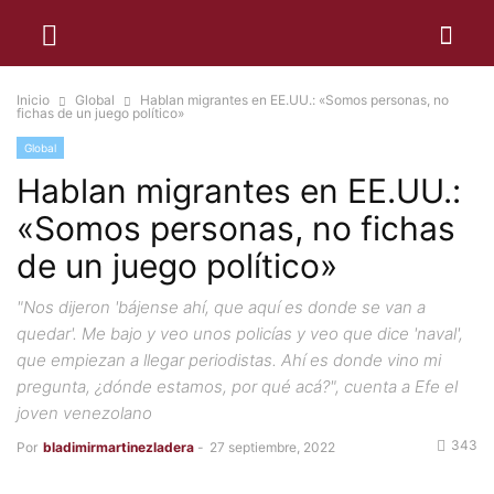
Inicio
Global
Hablan migrantes en EE.UU.: «Somos personas, no
fichas de un juego político»
Global
Hablan migrantes en EE.UU.:
«Somos personas, no fichas
de un juego político»
"Nos dijeron 'bájense ahí, que aquí es donde se van a
quedar'. Me bajo y veo unos policías y veo que dice 'naval',
que empiezan a llegar periodistas. Ahí es donde vino mi
pregunta, ¿dónde estamos, por qué acá?", cuenta a Efe el
joven venezolano
343
Por
bladimirmartinezladera
-
27 septiembre, 2022