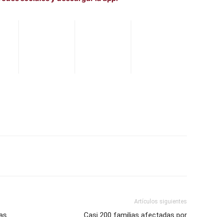
WhatsApp
Telegram
Email
Im
Artículos siguientes
ías
Casi 200 familias afectadas por