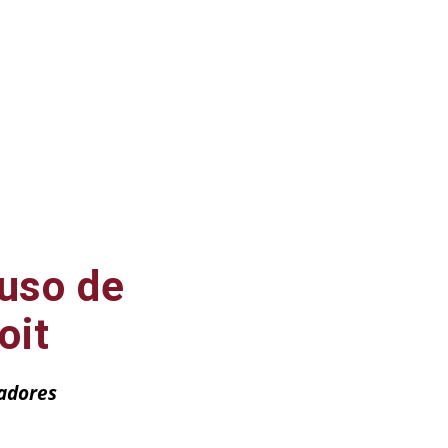
ruso de
oit
gadores