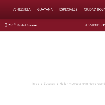
Soy
VENEZUELA
GUAYANA
ESPECIALES
CIUDAD BOLÍ
C
25.3
REGISTRARSE / 
Ciudad Guayana
Nueva
Prensa
Digital
Inicio
Sucesos
Hallan muerto al exministro ruso 