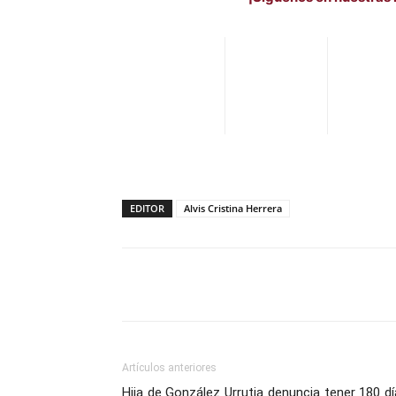
EDITOR
Alvis Cristina Herrera
Facebook
X
Pinterest
Artículos anteriores
Hija de González Urrutia denuncia tener 180 d