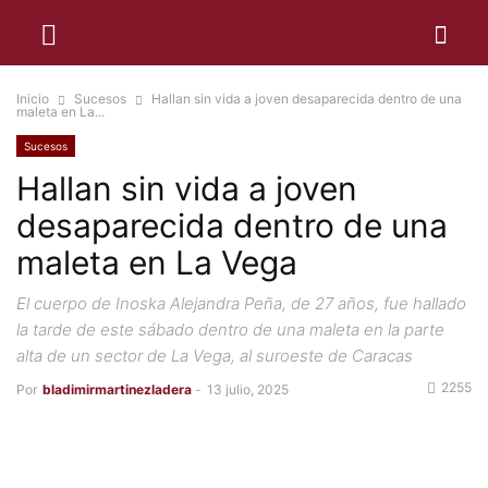
Inicio
Sucesos
Hallan sin vida a joven desaparecida dentro de una
maleta en La...
Sucesos
Hallan sin vida a joven
desaparecida dentro de una
maleta en La Vega
El cuerpo de Inoska Alejandra Peña, de 27 años, fue hallado
la tarde de este sábado dentro de una maleta en la parte
alta de un sector de La Vega, al suroeste de Caracas
2255
Por
bladimirmartinezladera
-
13 julio, 2025