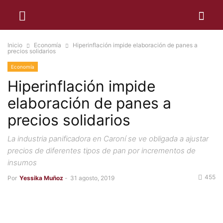
Inicio
Economía
Hiperinflación impide elaboración de panes a
precios solidarios
Economía
Hiperinflación impide
elaboración de panes a
precios solidarios
La industria panificadora en Caroní se ve obligada a ajustar
precios de diferentes tipos de pan por incrementos de
insumos
455
Por
Yessika Muñoz
-
31 agosto, 2019