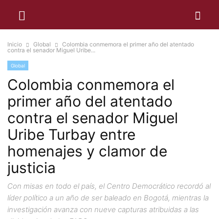
Inicio
Global
Colombia conmemora el primer año del atentado
contra el senador Miguel Uribe...
Global
Colombia conmemora el
primer año del atentado
contra el senador Miguel
Uribe Turbay entre
homenajes y clamor de
justicia
Con misas en todo el país, el Centro Democrático recordó al
líder político a un año de ser baleado en Bogotá, mientras la
investigación avanza con nueve capturas atribuidas a las