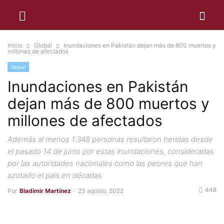
Inicio
Global
Inundaciones en Pakistán dejan más de 800 muertos y
millones de afectados
Global
Inundaciones en Pakistán
dejan más de 800 muertos y
millones de afectados
Además al menos 1.348 personas resultaron heridas desde
el pasado 14 de junio por estas inundaciones, consideradas
por las autoridades nacionales como las peores que han
azotado el país en décadas
448
Por
Bladimir Martínez
-
23 agosto, 2022