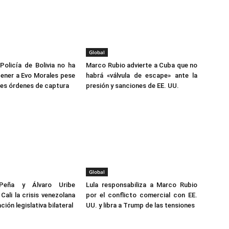
Global
Policía de Bolivia no ha
Marco Rubio advierte a Cuba que no
ener a Evo Morales pese
habrá «válvula de escape» ante la
ples órdenes de captura
presión y sanciones de EE. UU.
Global
Peña y Álvaro Uribe
Lula responsabiliza a Marco Rubio
Cali la crisis venezolana
por el conflicto comercial con EE.
ción legislativa bilateral
UU. y libra a Trump de las tensiones