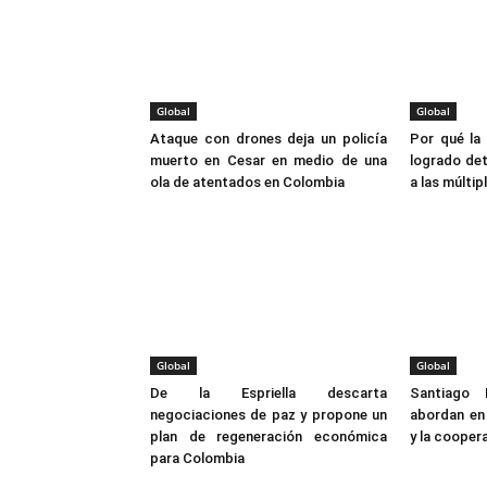
Global
Global
Ataque con drones deja un policía
Por qué la 
muerto en Cesar en medio de una
logrado det
ola de atentados en Colombia
a las múlti
Global
Global
De la Espriella descarta
Santiago 
negociaciones de paz y propone un
abordan en 
plan de regeneración económica
y la coopera
para Colombia