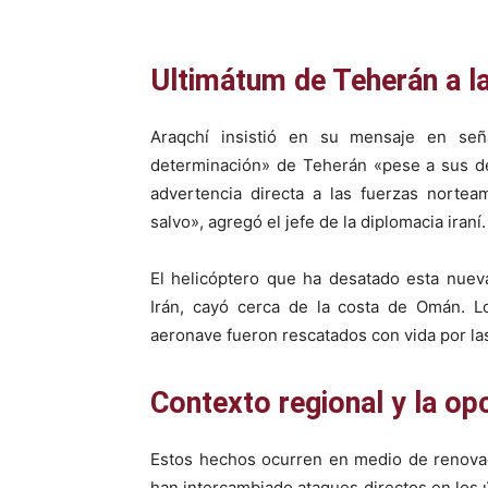
Ultimátum de Teherán a l
Araqchí insistió en su mensaje en se
determinación» de Teherán «pese a sus de
advertencia directa a las fuerzas nortea
salvo», agregó el jefe de la diplomacia iraní.
El helicóptero que ha desatado esta nuev
Irán, cayó cerca de la costa de Omán. 
aeronave fueron rescatados con vida por l
Contexto regional y la op
Estos hechos ocurren en medio de renovad
han intercambiado ataques directos en los úl