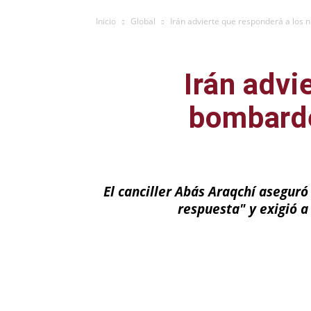
Inicio
Global
Irán advierte que responderá a los 
Irán advi
bombarde
El canciller Abás Araqchí asegur
respuesta" y exigió a
Facebook
X