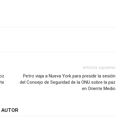
WhatsApp
Telegram
Email
Im
Artículos siguientes
roz
Petro viaja a Nueva York para presidir la sesión
te
del Consejo de Seguridad de la ONU sobre la paz
en Oriente Medio
L AUTOR