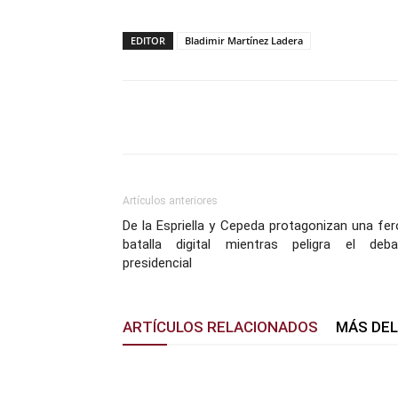
EDITOR
Bladimir Martínez Ladera
Facebook
X
Pinterest
Artículos anteriores
De la Espriella y Cepeda protagonizan una fe
batalla digital mientras peligra el deba
presidencial
ARTÍCULOS RELACIONADOS
MÁS DE