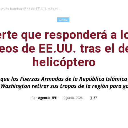
nuevos bombardeos de EE.UU. tras el...
Global
erte que responderá a 
os de EE.UU. tras el de
helicóptero
ó que las Fuerzas Armadas de la República Islámic
 Washington retirar sus tropas de la región para g
Por
Agencia EFE
-
10 junio, 2026
37
Pinterest
WhatsApp
Telegram
Em