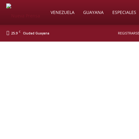
Soy
VENEZUELA
GUAYANA
ESPECIALES
C
25.9
REGISTRARSE
Ciudad Guayana
Nueva
Prensa
Digital