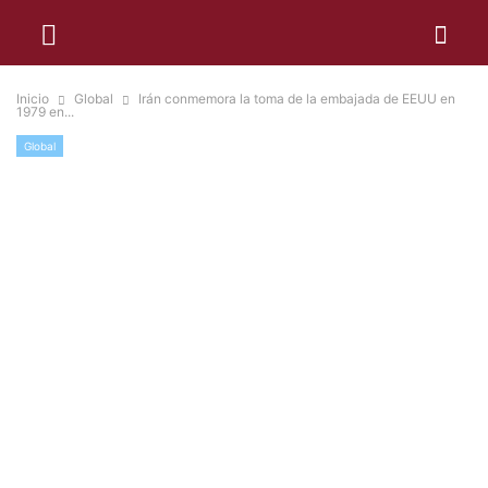
Inicio
Global
Irán conmemora la toma de la embajada de EEUU en
1979 en...
Global