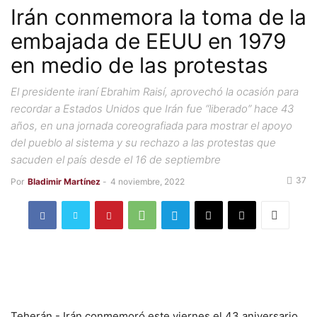
Irán conmemora la toma de la
embajada de EEUU en 1979
en medio de las protestas
El presidente iraní Ebrahim Raisí, aprovechó la ocasión para
recordar a Estados Unidos que Irán fue “liberado” hace 43
años, en una jornada coreografiada para mostrar el apoyo
del pueblo al sistema y su rechazo a las protestas que
sacuden el país desde el 16 de septiembre
37
Por
Bladimir Martínez
-
4 noviembre, 2022
Teherán.- Irán conmemoró este viernes el 43 aniversario