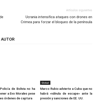
Artículos siguientes
de
Ucrania intensifica ataques con drones en
Crimea para forzar el bloqueo de la península
L AUTOR
Global
Policía de Bolivia no ha
Marco Rubio advierte a Cuba que no
ener a Evo Morales pese
habrá «válvula de escape» ante la
ples órdenes de captura
presión y sanciones de EE. UU.