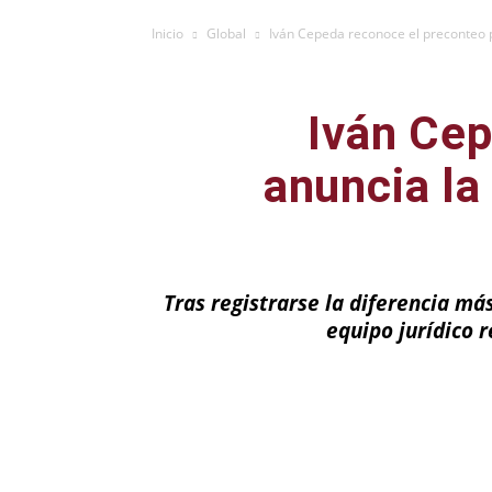
Inicio
Global
Iván Cepeda reconoce el preconteo 
Iván Cep
anuncia l
Tras registrarse la diferencia más
equipo jurídico 
Facebook
X