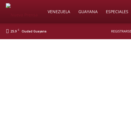
Soy
VENEZUELA
GUAYANA
ESPECIALES
C
25.9
REGISTRARSE
Ciudad Guayana
Nueva
Prensa
Digital