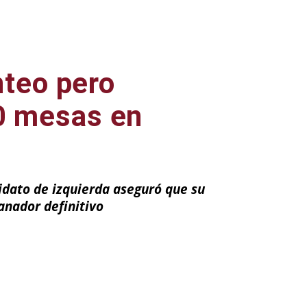
nteo pero
0 mesas en
ndidato de izquierda aseguró que su
anador definitivo
ail
Impresión