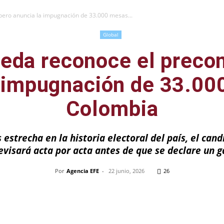
pero anuncia la impugnación de 33.000 mesas...
Global
eda reconoce el preco
a impugnación de 33.00
Colombia
 estrecha en la historia electoral del país, el ca
revisará acta por acta antes de que se declare un g
Por
Agencia EFE
-
22 junio, 2026
26
Pinterest
WhatsApp
Telegram
Em