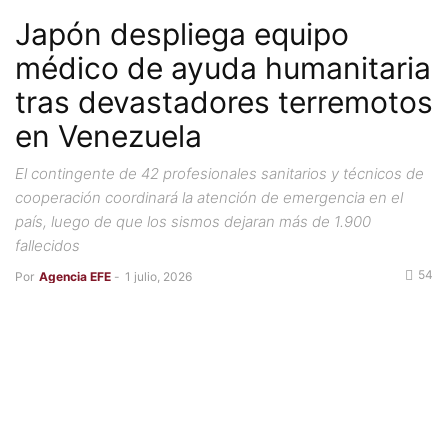
Japón despliega equipo
médico de ayuda humanitaria
tras devastadores terremotos
en Venezuela
El contingente de 42 profesionales sanitarios y técnicos de
cooperación coordinará la atención de emergencia en el
país, luego de que los sismos dejaran más de 1.900
fallecidos
54
Por
Agencia EFE
-
1 julio, 2026