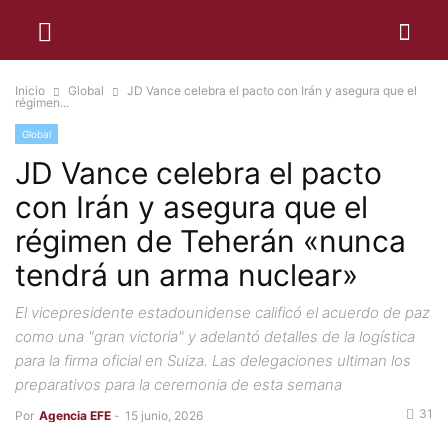
Inicio
Global
JD Vance celebra el pacto con Irán y asegura que el
régimen...
Global
JD Vance celebra el pacto
con Irán y asegura que el
régimen de Teherán «nunca
tendrá un arma nuclear»
El vicepresidente estadounidense calificó el acuerdo de paz
como una "gran victoria" y adelantó detalles de la logística
para la firma oficial en Suiza. Las delegaciones ultiman los
preparativos para la ceremonia de esta semana
31
Por
Agencia EFE
-
15 junio, 2026