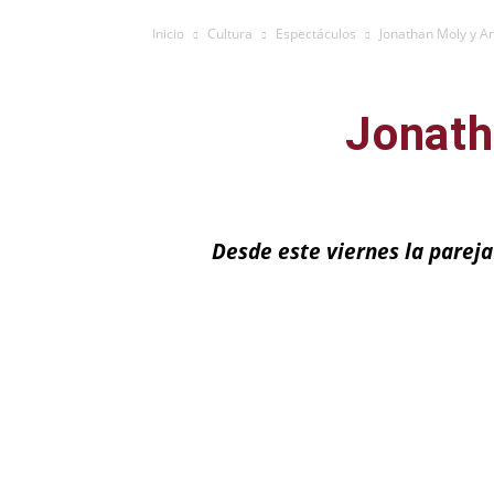
Inicio
Cultura
Espectáculos
Jonathan Moly y A
Jonath
Desde este viernes la pareja 
Facebook
X