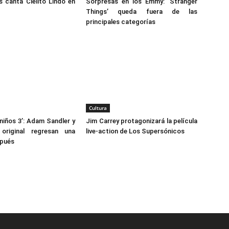
s canta Cielito Lindo en
Sorpresas en los Emmy: ‘Stranger
Things’ queda fuera de las
principales categorías
Cultura
iños 3’: Adam Sandler y
Jim Carrey protagonizará la película
original regresan una
live-action de Los Supersónicos
pués