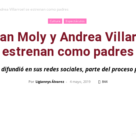
ndrea Villarroel se estrenan como padres
Cultura
Espectáculos
an Moly y Andrea Villar
estrenan como padres
difundió en sus redes sociales, parte del proceso p
Por
Ligiannys Álvarez
-
4 mayo, 2019
844
Pinterest
WhatsApp
Telegram
Em