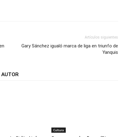
WhatsApp
Telegram
Email
Im
Artículos siguientes
en
Gary Sánchez igualó marca de liga en triunfo de
Yanquis
L AUTOR
Cultura