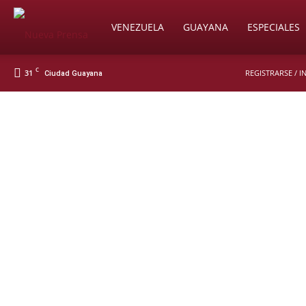
Soy
VENEZUELA
GUAYANA
ESPECIALES
C
31
REGISTRARSE / 
Ciudad Guayana
Nueva
Prensa
Digital