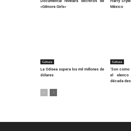
Documental revelará secretos de
Harry Style
«Gilmore Girls»
México
Cultura
Cultura
La Odisea supera los mil millones de
‘Son como n
dólares
el elenco 
década des