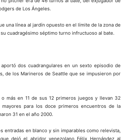
 no pitcher era de 46 turnos al bate, del exjugador de
odgers de Los Ángeles.
 una línea al jardín opuesto en el límite de la zona de
n su cuadragésimo séptimo turno infructuoso al bate.
 aportó dos cuadrangulares en un sexto episodio de
as, de los Marineros de Seattle que se impusieron por
 o más en 11 de sus 12 primeros juegos y llevan 32
s mayores para los doce primeros encuentros de la
aron 31 en el año 2000.
es entradas en blanco y sin imparables como relevista,
 que dejó el abridor venezolano Félix Hernández al