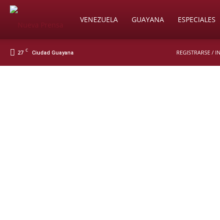
Soy
VENEZUELA
GUAYANA
ESPECIALES
C
27
REGISTRARSE / 
Ciudad Guayana
Nueva
Prensa
Digital