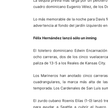
La sequía previa más larga por un pelotero
cuadro dominicano Eugenio Vélez, de los D
Lo más memorable de la noche para Davis fue
advertencia al fondo del jardín izquierdo e
Félix Hernández lanzó sólo un inning
El toletero dominicano Edwin Encarnación
ocho carreras, dos de los cinco vuelacerc
paliza de 13-5 a los Reales de Kansas City.
Los Marineros han anotado cinco carreras
cuadrangulares, la marca más alta de la
temporada. Los Cardenales de San Luis sum
El zurdo cubano Roenis Elías (1-0) lanzó tr
para ayudar a Seattle a cubrir el hueco