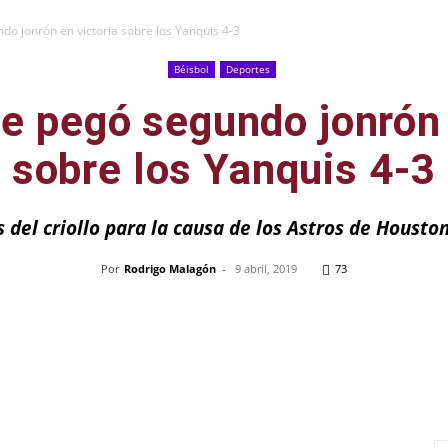
do jonrón en victoria sobre los Yanquis 4-3
Béisbol
Deportes
e pegó segundo jonrón 
sobre los Yanquis 4-3
 del criollo para la causa de los Astros de Houston
Por
Rodrigo Malagón
-
9 abril, 2019
73
Pinterest
WhatsApp
Telegram
Em