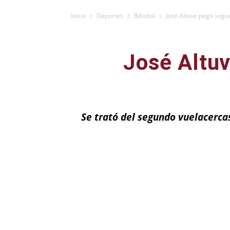
Inicio
Deportes
Béisbol
José Altuve pegó segun
José Altuv
Se trató del segundo vuelacercas
Facebook
X