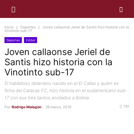
Inicio
Deportes
Joven callaonse Jeriel de Santis hizo historia con la
Vinotinto sub-17
Deportes
Fútbol
Joven callaonse Jeriel de
Santis hizo historia con la
Vinotinto sub-17
El habilidoso delantero nacido en el El Callao y quien es
ficha del Caracas FC, hizo historia en el sudamericano sub-
17 con sus tres tantos anotados a Bolivia
761
Por
Rodrigo Malagón
-
26 marzo, 2019