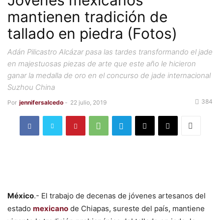
Jóvenes mexicanos
mantienen tradición de
tallado en piedra (Fotos)
Adán Pilicastro Alcázar pasa las tardes transformando el jade
en majestuosas piezas de arte que este año le hicieron
ganar la medalla de oro en el concurso de jade internacional
Suzhou China
384
Por
jennifersalcedo
-
22 julio, 2019
México
.- El trabajo de decenas de jóvenes artesanos del
estado
mexicano
de Chiapas, sureste del país, mantiene