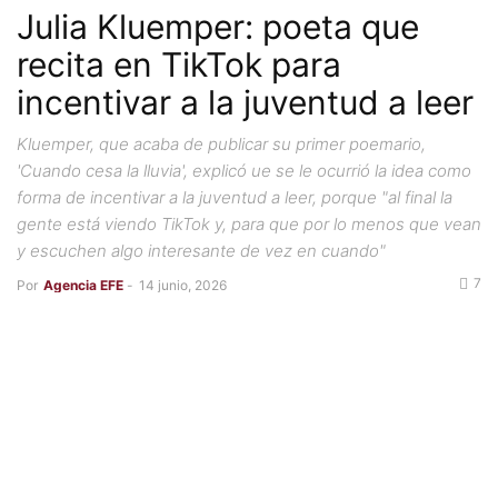
Julia Kluemper: poeta que
recita en TikTok para
incentivar a la juventud a leer
Kluemper, que acaba de publicar su primer poemario,
'Cuando cesa la lluvia', explicó ue se le ocurrió la idea como
forma de incentivar a la juventud a leer, porque "al final la
gente está viendo TikTok y, para que por lo menos que vean
y escuchen algo interesante de vez en cuando"
7
Por
Agencia EFE
-
14 junio, 2026