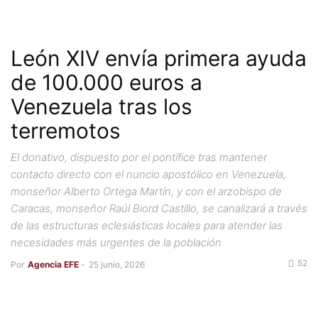
León XIV envía primera ayuda
de 100.000 euros a
Venezuela tras los
terremotos
El donativo, dispuesto por el pontífice tras mantener
contacto directo con el nuncio apostólico en Venezuela,
monseñor Alberto Ortega Martín, y con el arzobispo de
Caracas, monseñor Raúl Biord Castillo, se canalizará a través
de las estructuras eclesiásticas locales para atender las
necesidades más urgentes de la población
52
Por
Agencia EFE
-
25 junio, 2026