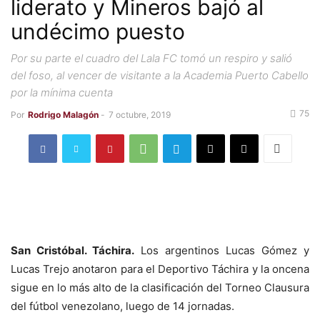
liderato y Mineros bajó al
undécimo puesto
Por su parte el cuadro del Lala FC tomó un respiro y salió
del foso, al vencer de visitante a la Academia Puerto Cabello
por la mínima cuenta
75
Por
Rodrigo Malagón
-
7 octubre, 2019
San Cristóbal. Táchira.
Los argentinos Lucas Gómez y
Lucas Trejo anotaron para el Deportivo Táchira y la oncena
sigue en lo más alto de la clasificación del Torneo Clausura
del fútbol venezolano, luego de 14 jornadas.