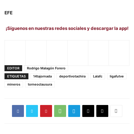
EFE
¡Síguenos en nuestras redes sociales y descargar la app!
EDITOR
Rodrigo Malagón Forero
ETIQUETAS
14tajornada
deportivotachira
Lalafc
ligafutve
mineros
torneoclausura