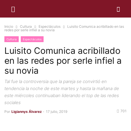
Inicio
Cultura
Espectáculos
Luisito Comunica acribillado en las
redes por serle infiel a su novia
Cultura
Espectáculos
Luisito Comunica acribillado
en las redes por serle infiel a
su novia
Tal fue la controversia que la pareja se convirtió en
tendencia la noche de este martes y hasta la mañana de
este miércoles continuaban liderando el top de las redes
sociales
701
Por
Ligiannys Álvarez
-
17 julio, 2019