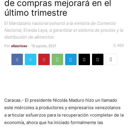
de compras mejorará en el
último trimestre
El Mandatario nacional exhortó a la ministra de Comercio
Nacional, Eneida Laya, a garantizar el sistema de precios y la
distribución de alimentos
402
Por
eliasrivas
-
18 agosto, 2021
Caracas.- El presidente Nicolás Maduro hizo un llamado
este miércoles a productores y empresarios venezolanos
a articular esfuerzos para la recuperación «completa» de la
economía, ahora que ha iniciado formalmente las