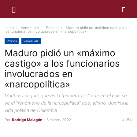
Inicio
Venezuela
Política
Maduro pidió un «máximo castigo» a
los funcionarios involucrados en «narcopolítica»
Política
Venezuela
Maduro pidió un «máximo
castigo» a los funcionarios
involucrados en
«narcopolítica»
Maduro aseguró que es la "primera vez" que en el país se
ve el "fenómeno de la narcopolítica" que, afirmó, domina la
vida política de Colombia
366
Por
Rodrigo Malagón
-
6 marzo, 2022