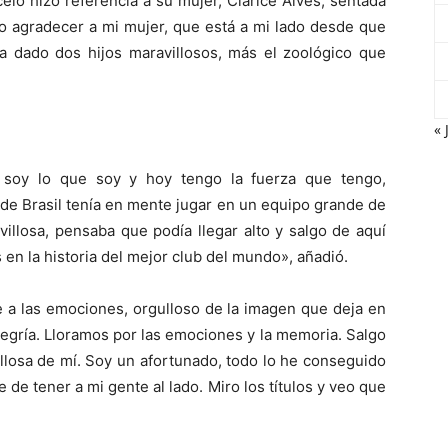
lo hizo referencia a su mujer, Clarice Alves, sentada
ero agradecer a mi mujer, que está a mi lado desde que
a dado dos hijos maravillosos, más el zoológico que
« 
 soy lo que soy y hoy tengo la fuerza que tengo,
 de Brasil tenía en mente jugar en un equipo grande de
illosa, pensaba que podía llegar alto y salgo de aquí
 en la historia del mejor club del mundo», añadió.
e a las emociones, orgulloso de la imagen que deja en
alegría. Lloramos por las emociones y la memoria. Salgo
ullosa de mí. Soy un afortunado, todo lo he conseguido
e de tener a mi gente al lado. Miro los títulos y veo que