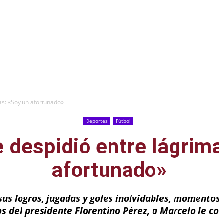
as: «Soy un afortunado»
Deportes
Fútbol
 despidió entre lágrim
afortunado»
sus logros, jugadas y goles inolvidables, momento
os del presidente Florentino Pérez, a Marcelo le c