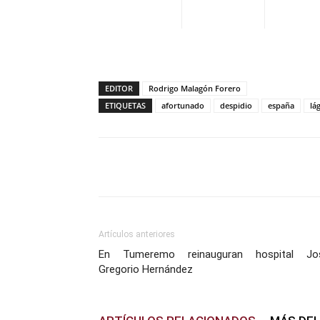
EDITOR
Rodrigo Malagón Forero
ETIQUETAS
afortunado
despidio
españa
lá
Facebook
X
Pinterest
Artículos anteriores
En Tumeremo reinauguran hospital Jo
Gregorio Hernández