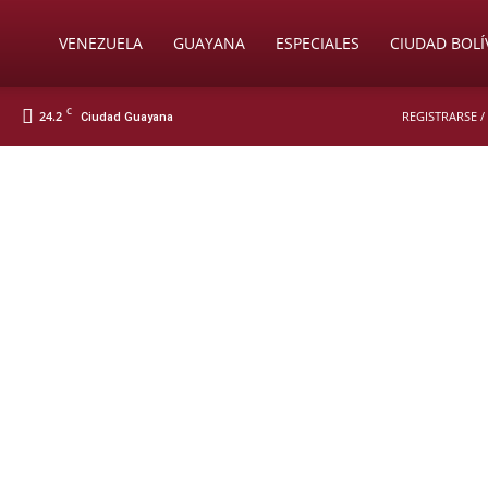
Soy
VENEZUELA
GUAYANA
ESPECIALES
CIUDAD BOLÍ
C
24.2
REGISTRARSE /
Ciudad Guayana
Nueva
Prensa
Digital