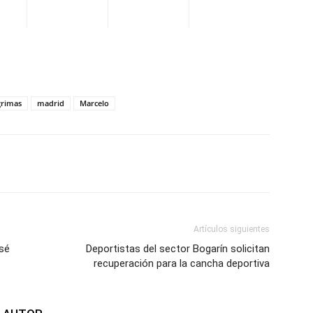
grimas
madrid
Marcelo
WhatsApp
Telegram
Email
Im
Artículos siguientes
sé
Deportistas del sector Bogarín solicitan
recuperación para la cancha deportiva