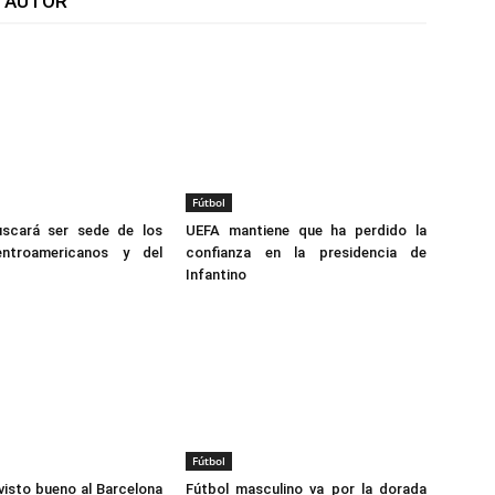
L AUTOR
Fútbol
scará ser sede de los
UEFA mantiene que ha perdido la
ntroamericanos y del
confianza en la presidencia de
Infantino
Fútbol
 visto bueno al Barcelona
Fútbol masculino va por la dorada