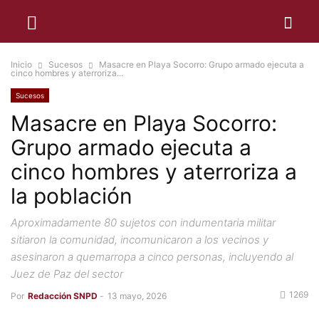
Inicio
Sucesos
Masacre en Playa Socorro: Grupo armado ejecuta a
cinco hombres y aterroriza...
Sucesos
Masacre en Playa Socorro:
Grupo armado ejecuta a
cinco hombres y aterroriza a
la población
Aproximadamente 80 sujetos con indumentaria militar
sitiaron la comunidad, incomunicaron a los vecinos y
asesinaron a quemarropa a cinco personas, incluyendo al
Juez de Paz del sector
1269
Por
Redacción SNPD
-
13 mayo, 2026