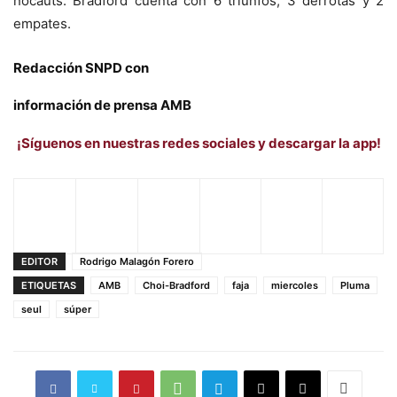
nocauts. Bradford cuenta con 6 triunfos, 3 derrotas y 2
empates.
Redacción SNPD con
información de prensa AMB
¡Síguenos en nuestras redes sociales y descargar la app!
EDITOR
Rodrigo Malagón Forero
ETIQUETAS
AMB
Choi-Bradford
faja
miercoles
Pluma
seul
súper