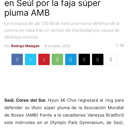
en Seúl por la faja súper
pluma AMB
La monarca de las 130 libras hará una nueva defensa de la
corona en casa tras un tiempo de inactividad por causa de
distintos motivos
28
Por
Rodrigo Malagón
-
18 octubre, 2022
Seúl, Corea del Sur.
Hyun Mi Choi regresará al ring para
defender su título súper pluma de la Asociación Mundial
de Boxeo (AMB) frente a la canadiense Vanessa Bradford
este miércoles en el Olympic Park Gymnasium, de Seúl,